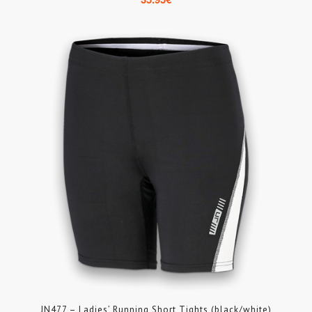
JN477 – Ladies’ Running Short Tights (black/white)