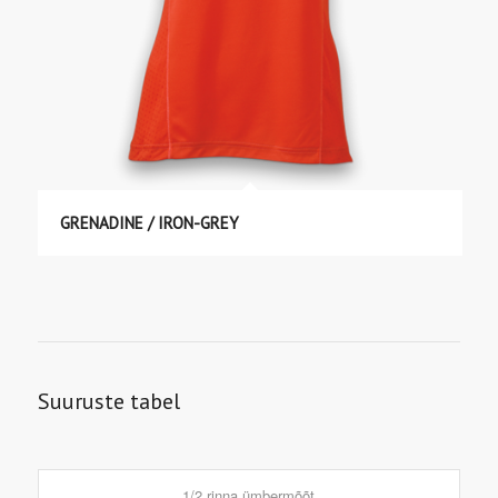
GRENADINE / IRON-GREY
Suuruste tabel
1/2 rinna ümbermõõt