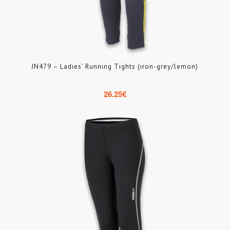
JN479 – Ladies’ Running Tights (iron-grey/lemon)
26.25
€