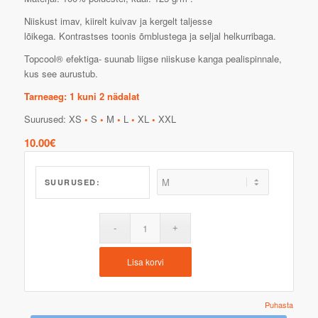
Niiskust imav, kiirelt kuivav ja kergelt taljesse
lõikega. Kontrastses toonis õmblustega ja seljal helkurribaga.
Topcool® efektiga- suunab liigse niiskuse kanga pealispinnale,
kus see aurustub.
Tarneaeg: 1 kuni 2 nädalat
Suurused: XS
•
S
•
M
•
L
•
XL
•
XXL
10.00
€
SUURUSED:
Lisa korvi
Puhasta