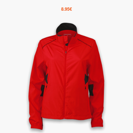
8.95
€