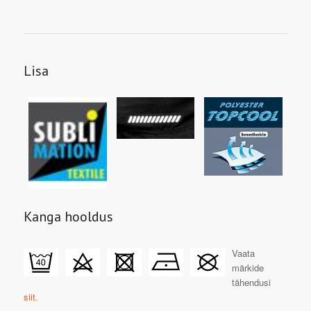
Lisa
Kanga hooldus
Vaata
märkide
tähendusi
siit.