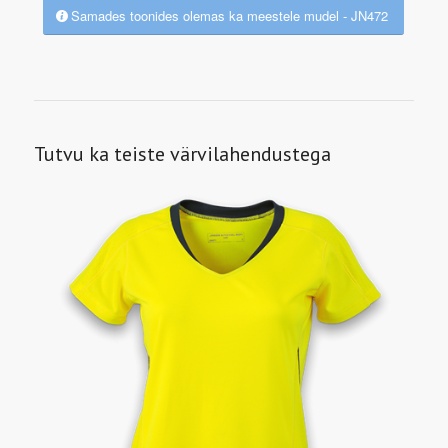
Samades toonides olemas ka meestele mudel - JN472
Tutvu ka teiste värvilahendustega