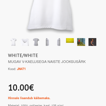
WHITE/WHITE
MUGAV V-KAELUSEGA NAISTE JOOKSUSÄRK
Kood:
JN471
10.00€
Hinnale lisandub käibemaks.
Materjal: 100% polüester, kaal: 125 g/m².