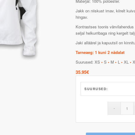
Materjal: 100% polüester.
Jakk on niiskust imav, kiirelt kuiv
hingav.
Kontrastses toonis värvilahendus v
seljal helkurribaga ning kergelt tal
Jaki alläärel ja kapuutsil on kinn
Tarneaeg: 1 kuni 2 nädalat
Suurused: XS
•
S
•
M
•
L
•
XL
•
X
35.95
€
SUURUSED: