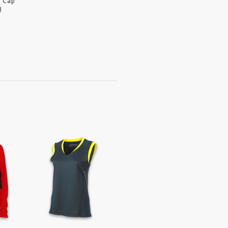
s Cap
)