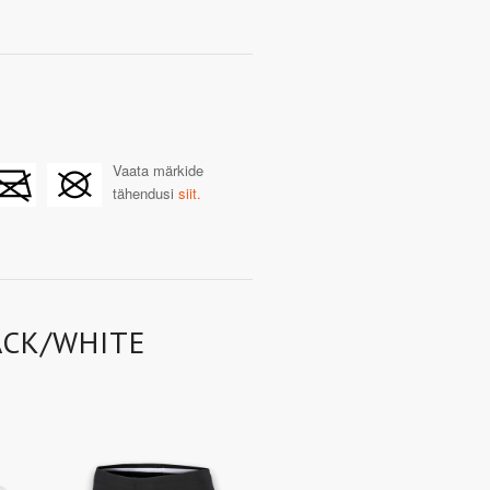
Vaata märkide
tähendusi
siit.
ACK/WHITE