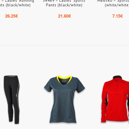
 – Ladies’ Running
JN489 – Ladies’ Sports
MB6580 – Sport
hts (black/white)
Pants (black/white)
(white/white
26.25
€
21.60
€
7.15
€