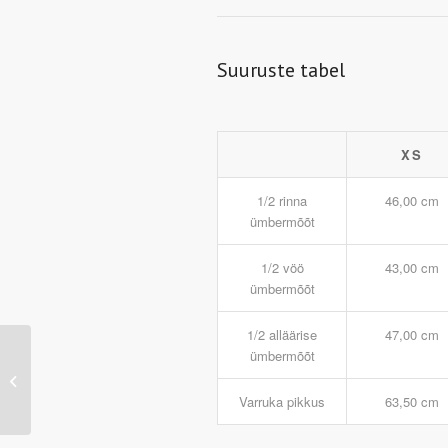
Suuruste tabel
XS
1/2 rinna
46,00 cm
ümbermõõt
1/2 vöö
43,00 cm
ümbermõõt
1/2 alläärise
47,00 cm
ümbermõõt
JN473 – Ladies’
Running Shirt
(white/black)
Varruka pikkus
63,50 cm