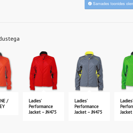
Samades toonides ole
ndustega
NE /
Ladies’
Ladies’
Ladies’
EY
Performance
Performance
Perfo
Jacket – JN475
Jacket – JN475
Jacket