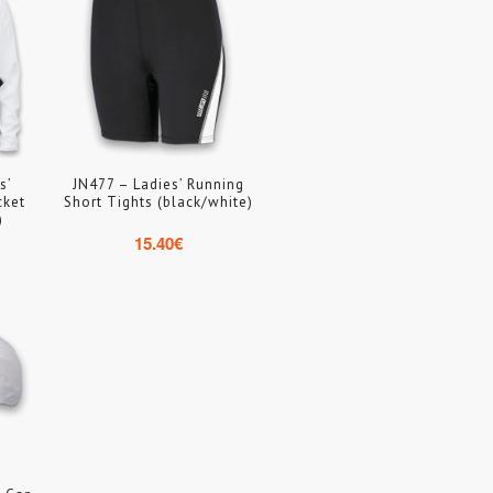
s’
JN477 – Ladies’ Running
cket
Short Tights (black/white)
)
15.40
€