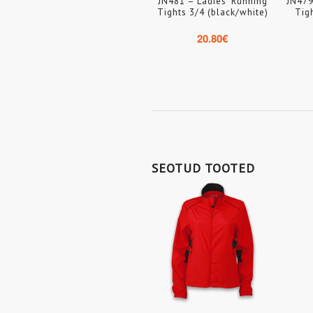
JN481 – Ladies’ Running
JN479
Tights 3/4 (black/white)
Tig
20.80
€
SEOTUD TOOTED