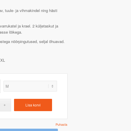
av, tuule- ja vihmakindel ning hästi
arrukatel ja krael. 2 küljetaskut ja
jesse lõikega.
itustega nöörpingutused, seljal õhuavad.
XL
Lisa korvi
Puhasta