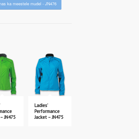
mas ka meestele mudel - JN476
Ladies’
rmance
Performance
 – JN475
Jacket – JN475