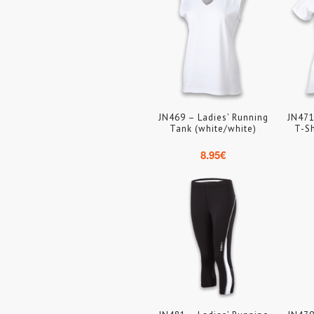
JN469 – Ladies’ Running
JN471
Tank (white/white)
T-Sh
8.95
€