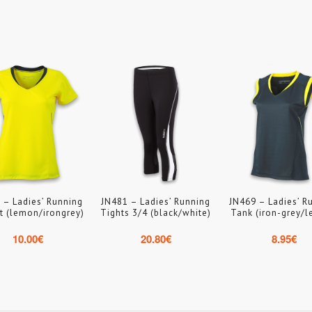
 – Ladies’ Running
JN481 – Ladies’ Running
JN469 – Ladies’ R
t (lemon/irongrey)
Tights 3/4 (black/white)
Tank (iron-grey/
10.00
€
20.80
€
8.95
€