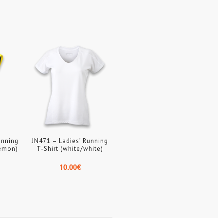
unning
JN471 – Ladies’ Running
lemon)
T-Shirt (white/white)
10.00
€