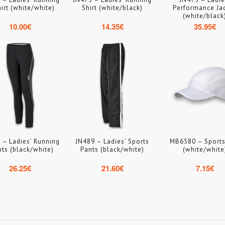
irt (white/white)
Shirt (white/black)
Performance Ja
(white/black
10.00
€
14.35
€
35.95
€
 – Ladies’ Running
JN489 – Ladies’ Sports
MB6580 – Sport
hts (black/white)
Pants (black/white)
(white/white
26.25
€
21.60
€
7.15
€