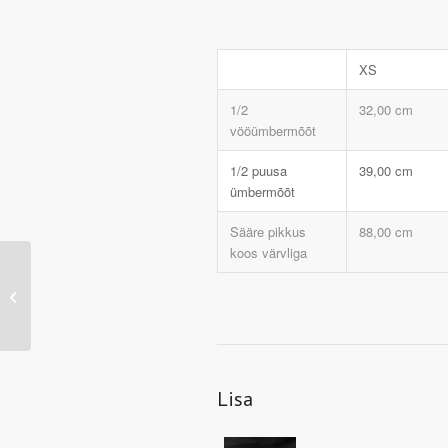
XS
1/2
32,00 cm
vööümbermõõt
1/2 puusa
39,00 cm
ümbermõõt
Sääre pikkus
88,00 cm
koos värvliga
JN481 – Ladies’
Running Tights 3/4
(black/white)
Lisa