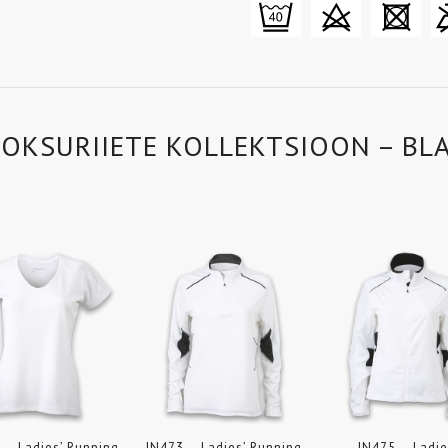
OOKSURIIETE KOLLEKTSIOON – BL
 – Ladies’ Running
JN473 – Ladies’ Running
JN475 – Ladie