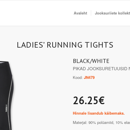
Avaleht
Jooksuriiete kollek
LADIES’ RUNNING TIGHTS
BLACK/WHITE
PIKAD JOOKSURETUUSID 
Kood:
JN479
26.25€
Hinnale lisandub käibemaks.
Materjal: 90% polüamiid, 10% elas