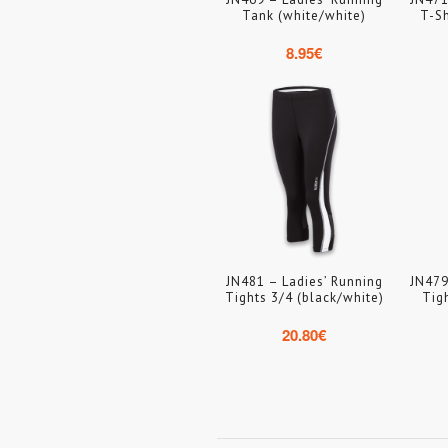
Tank (white/white)
T-Sh
8.95
€
JN481 – Ladies’ Running
JN479
Tights 3/4 (black/white)
Tig
20.80
€