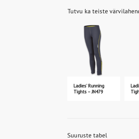
Tutvu ka teiste värvilahe
Ladies’ Running
Ladi
Tights – JN479
Tig
Suuruste tabel