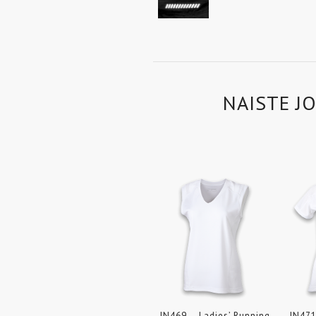
NAISTE J
JN469 – Ladies’ Running
JN471