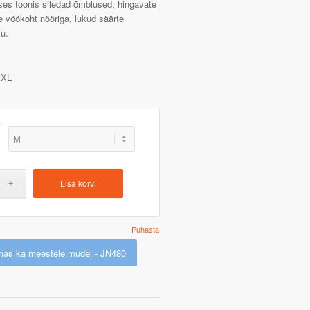
ses toonis siledad õmblused, hingavate
ne vöökoht nööriga, lukud säärte
ku.
XL
Lisa korvi
Puhasta
mas ka meestele mudel - JN480