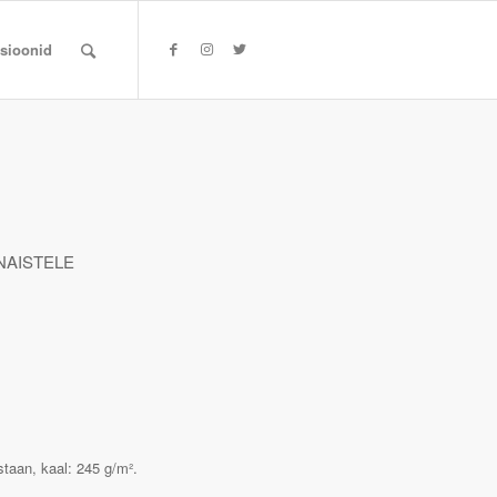
tsioonid
NAISTELE
taan, kaal: 245 g/m².