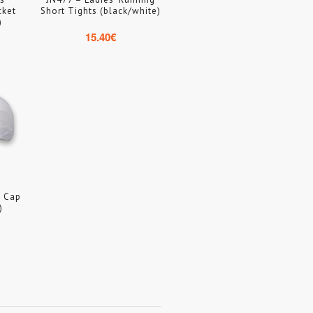
cket
Short Tights (black/white)
)
15.40
€
s Cap
)