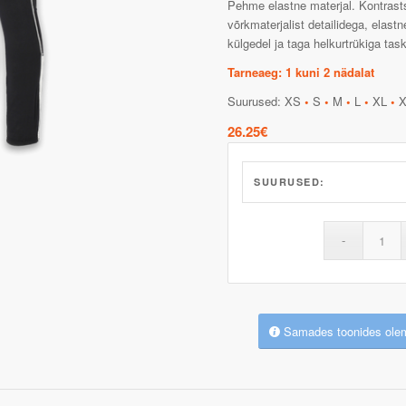
Pehme elastne materjal. Kontrast
võrkmaterjalist detailidega, elast
külgedel ja taga helkurtrükiga tas
Tarneaeg: 1 kuni 2 nädalat
Suurused: XS
•
S
•
M
•
L
•
XL
•
X
26.25
€
SUURUSED:
Samades toonides ole