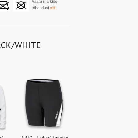
Vaata märkide
tähendusi
siit.
ACK/WHITE
s’
JN477 – Ladies’ Running