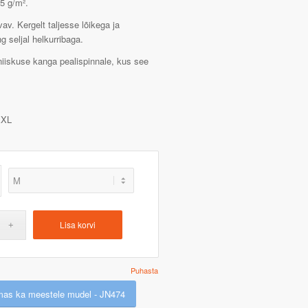
25 g/m².
vav. Kergelt taljesse lõikega ja
 seljal helkurribaga.
niiskuse kanga pealispinnale, kus see
XL
Lisa korvi
Puhasta
mas ka meestele mudel - JN474