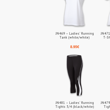
JN469 – Ladies’ Running
JN471
Tank (white/white)
T-Sh
8.95
€
JN481 – Ladies’ Running
JN479
Tights 3/4 (black/white)
Tig