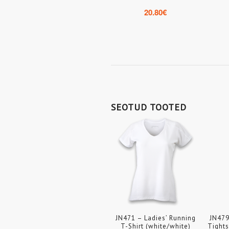
20.80
€
SEOTUD TOOTED
JN471 – Ladies’ Running
JN479
T-Shirt (white/white)
Tights