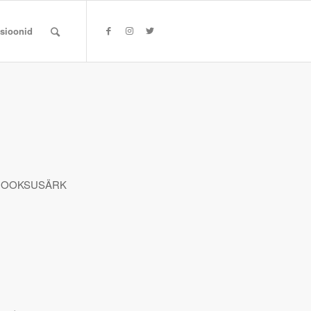
tsioonid
 JOOKSUSÄRK