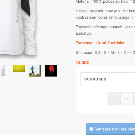
Materjal: 100% polüester, kaal: 1
Hingav, niiskust imav ja kiirelt kui
kontrastses toonis õmblustega ning
Topcool® efektiga- suunab liigse 
aurustub.
Tarneaeg: 1 kuni 2 nädalat
Suurused: XS
•
S
•
M
•
L
•
XL
•
X
14.35
€
SUURUSED:
Samades toonides ole