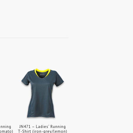
unning
JN471 – Ladies’ Running
tomato)
T-Shirt (iron-grey/lemon)