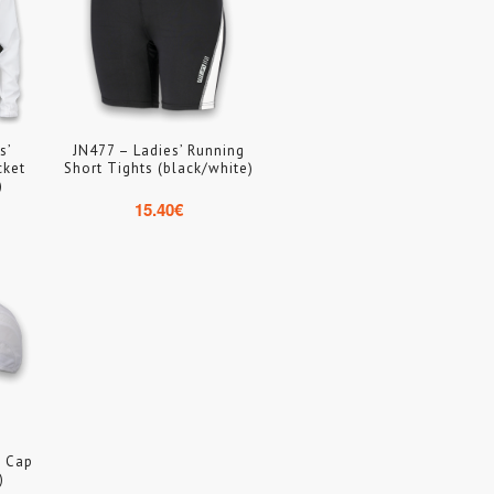
s’
JN477 – Ladies’ Running
cket
Short Tights (black/white)
)
15.40
€
s Cap
)