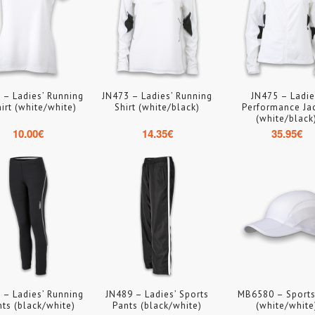
 – Ladies’ Running
JN473 – Ladies’ Running
JN475 – Ladie
irt (white/white)
Shirt (white/black)
Performance Ja
(white/black
10.00
€
14.35
€
35.95
€
 – Ladies’ Running
JN489 – Ladies’ Sports
MB6580 – Sport
hts (black/white)
Pants (black/white)
(white/white