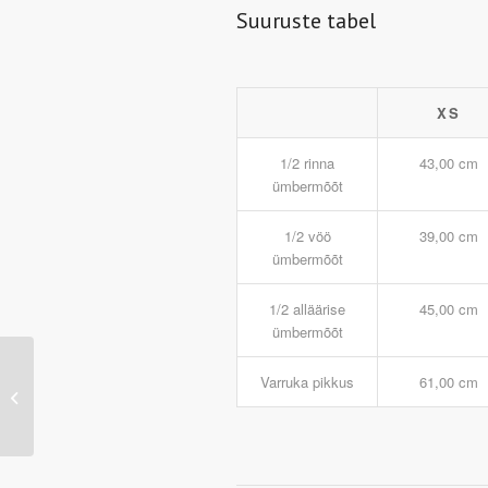
Suuruste tabel
XS
1/2 rinna
43,00 cm
ümbermõõt
1/2 vöö
39,00 cm
ümbermõõt
1/2 alläärise
45,00 cm
ümbermõõt
JN471 – Ladies’
Varruka pikkus
61,00 cm
Running T-Shirt
(white/white)