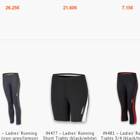
26.25
€
21.60
€
7.15
€
 – Ladies’ Running
JN477 – Ladies’ Running
JN481 – Ladies’ R
 (iron-grey/lemon)
Short Tights (black/white)
Tights 3/4 (black/