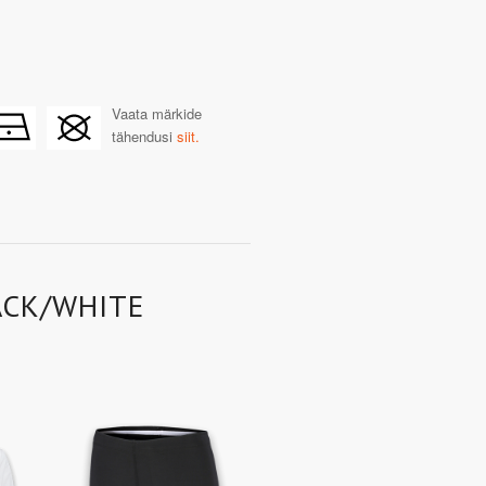
Vaata märkide
tähendusi
siit.
ACK/WHITE