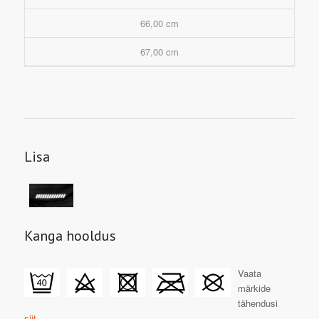
66,00 cm
67,00 cm
Lisa
Kanga hooldus
Vaata
märkide
tähendusi
siit.