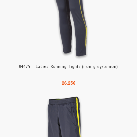
JN479 – Ladies’ Running Tights (iron-grey/lemon)
26.25
€