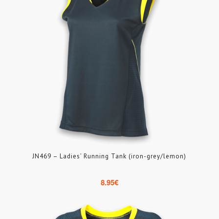
JN469 – Ladies’ Running Tank (iron-grey/lemon)
8.95
€