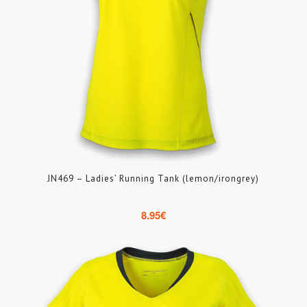
JN469 – Ladies’ Running Tank (lemon/irongrey)
8.95
€