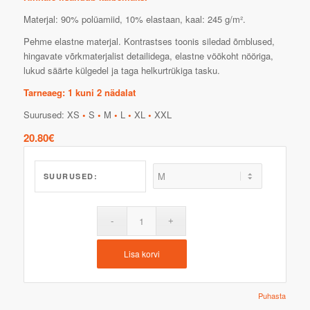
Materjal: 90% polüamiid, 10% elastaan, kaal: 245 g/m².
Pehme elastne materjal. Kontrastses toonis siledad õmblused,
hingavate võrkmaterjalist detailidega, elastne vöökoht nööriga,
lukud säärte külgedel ja taga helkurtrükiga tasku.
Tarneaeg: 1 kuni 2 nädalat
Suurused: XS
•
S
•
M
•
L
•
XL
•
XXL
20.80
€
SUURUSED:
Lisa korvi
Puhasta