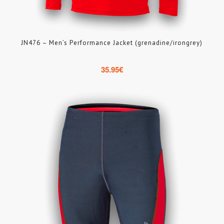
JN476 – Men’s Performance Jacket (grenadine/irongrey)
35.95
€