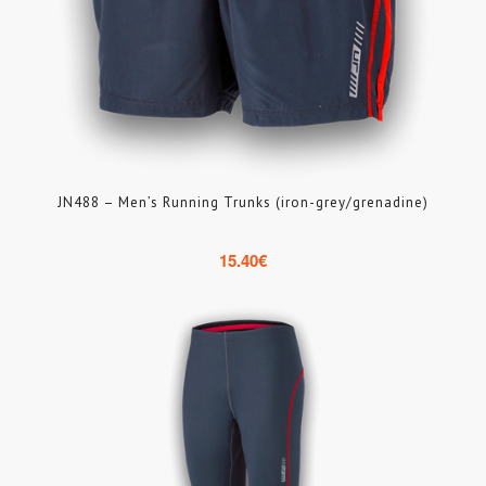
JN488 – Men’s Running Trunks (iron-grey/grenadine)
15.40
€