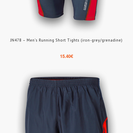
JN478 – Men’s Running Short Tights (iron-grey/grenadine)
15.40
€