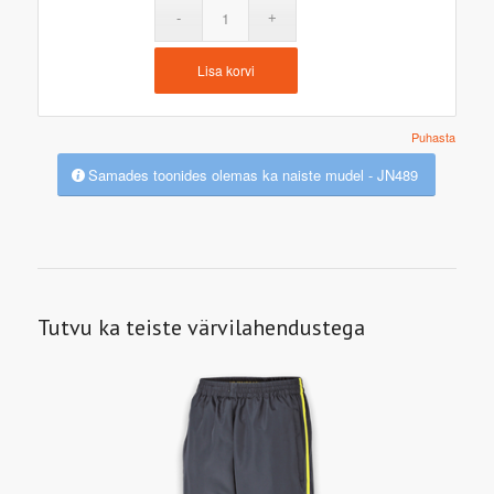
Lisa korvi
Puhasta
Samades toonides olemas ka naiste mudel - JN489
Tutvu ka teiste värvilahendustega