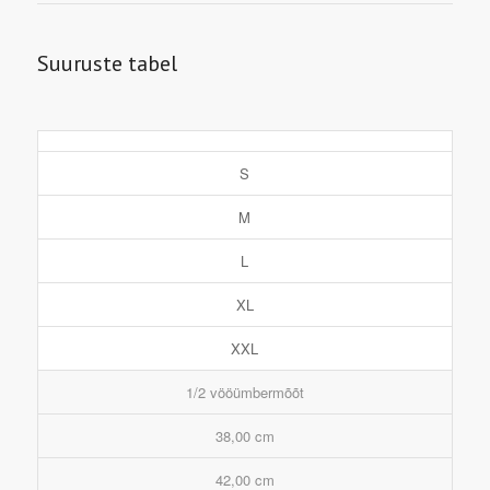
Suuruste tabel
S
M
L
XL
XXL
1/2 vööümbermõõt
38,00 cm
42,00 cm