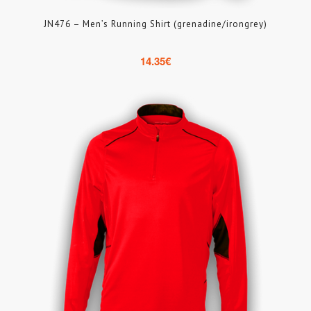
JN476 – Men’s Running Shirt (grenadine/irongrey)
14.35
€