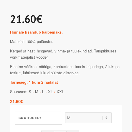
21.60€
Hinnale lisandub käibemaks.
Materjal: 100% polüester.
Kerged ja hästi hingavad, vihma- ja tuulekindlad. Täispikkuses
võrkmaterjalist vooder.
Elastne vöökoht nööriga, kontrastses toonis triipudega, 2 lukuga
taskut, lühikesed lukud pükste allservas.
Tarneaeg: 1 kuni 2 nädalat
Suurused: S
•
M
•
L
•
XL
•
XXL
21.60
€
SUURUSED: