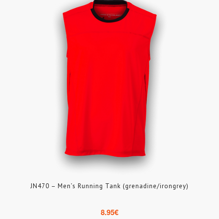
JN470 – Men’s Running Tank (grenadine/irongrey)
8.95
€