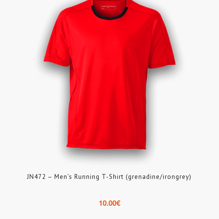
JN472 – Men’s Running T-Shirt (grenadine/irongrey)
10.00
€