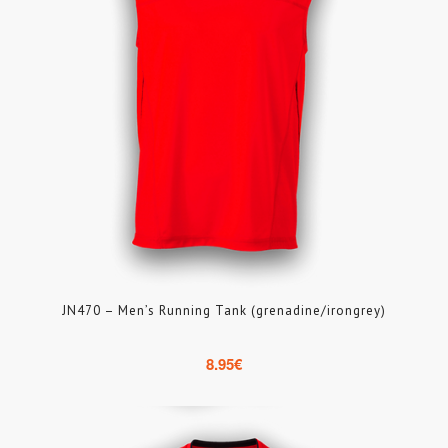
JN470 – Men’s Running Tank (grenadine/irongrey)
8.95
€