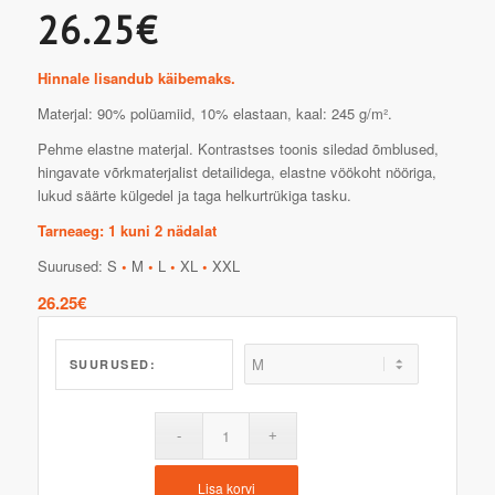
26.25€
Hinnale lisandub käibemaks.
Materjal: 90% polüamiid, 10% elastaan, kaal: 245 g/m².
Pehme elastne materjal. Kontrastses toonis siledad õmblused,
hingavate võrkmaterjalist detailidega, elastne vöökoht nööriga,
lukud säärte külgedel ja taga helkurtrükiga tasku.
Tarneaeg: 1 kuni 2 nädalat
Suurused: S
•
M
•
L
•
XL
•
XXL
26.25
€
SUURUSED:
Lisa korvi