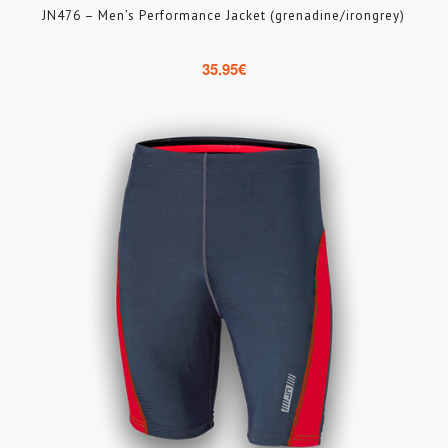
JN476 – Men’s Performance Jacket (grenadine/irongrey)
35.95
€