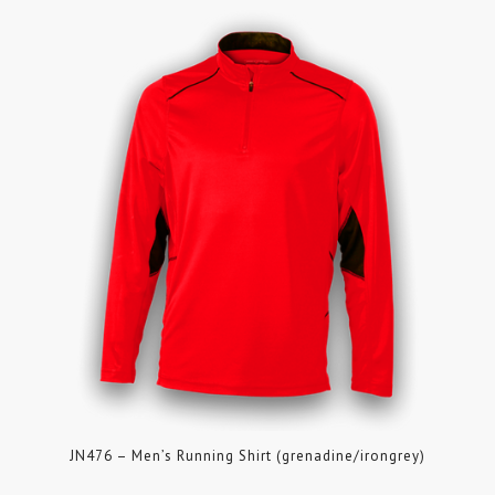
JN476 – Men’s Running Shirt (grenadine/irongrey)