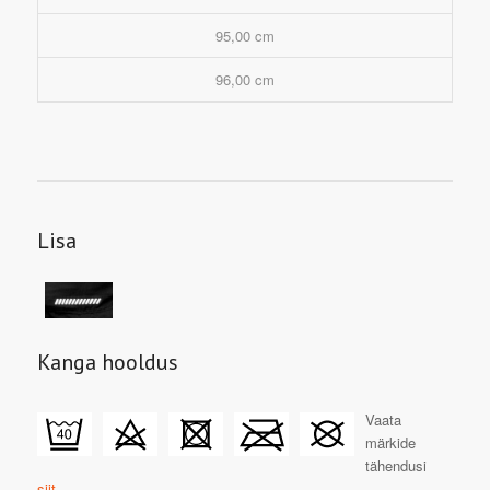
95,00 cm
96,00 cm
Lisa
Kanga hooldus
Vaata
märkide
tähendusi
siit.