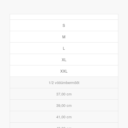
S
M
L
XL
XXL
1/2 vööümbermõõt
37,00 cm
39,00 cm
41,00 cm