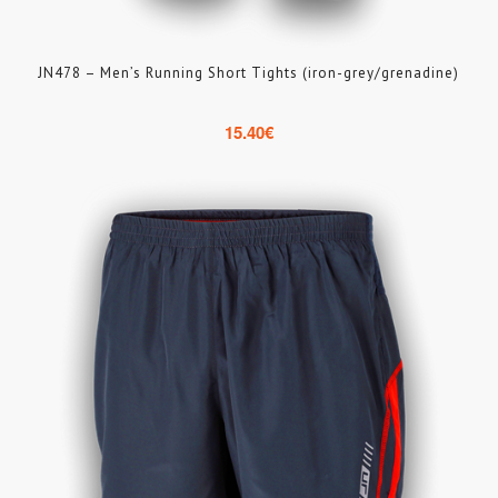
JN478 – Men’s Running Short Tights (iron-grey/grenadine)
15.40
€