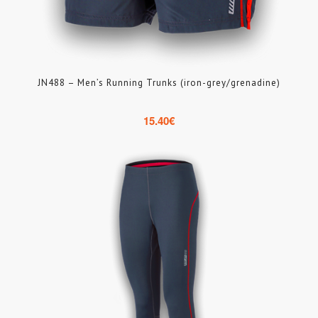
JN488 – Men’s Running Trunks (iron-grey/grenadine)
15.40
€