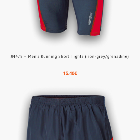
JN478 – Men’s Running Short Tights (iron-grey/grenadine)
15.40
€