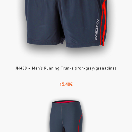
JN488 – Men’s Running Trunks (iron-grey/grenadine)
15.40
€