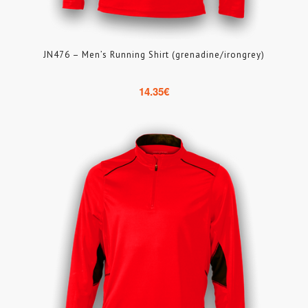
JN476 – Men’s Running Shirt (grenadine/irongrey)
14.35
€