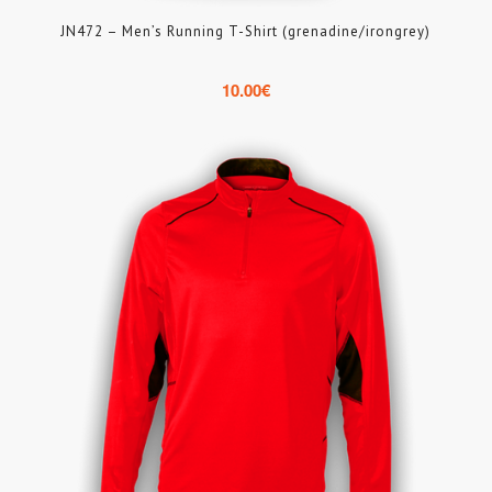
JN472 – Men’s Running T-Shirt (grenadine/irongrey)
10.00
€