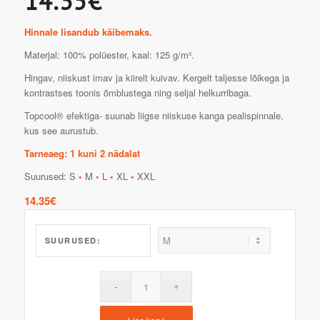
14.35€
Hinnale lisandub käibemaks.
Materjal: 100% polüester, kaal: 125 g/m².
Hingav, niiskust imav ja kiirelt kuivav. Kergelt taljesse lõikega ja
kontrastses toonis õmblustega ning seljal helkurribaga.
Topcool® efektiga- suunab liigse niiskuse kanga pealispinnale,
kus see aurustub.
Tarneaeg: 1 kuni 2 nädalat
Suurused: S
•
M
•
L
•
XL
•
XXL
14.35
€
SUURUSED: