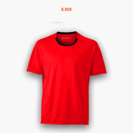
8.95
€