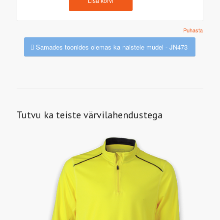
Lisa korvi
Puhasta
Samades toonides olemas ka naistele mudel - JN473
Tutvu ka teiste värvilahendustega