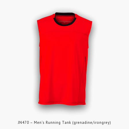
JN470 – Men’s Running Tank (grenadine/irongrey)