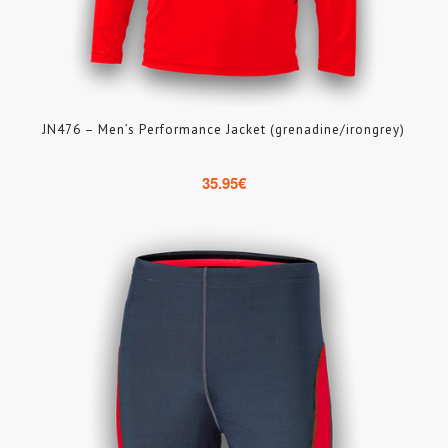
JN476 – Men’s Performance Jacket (grenadine/irongrey)
35.95
€