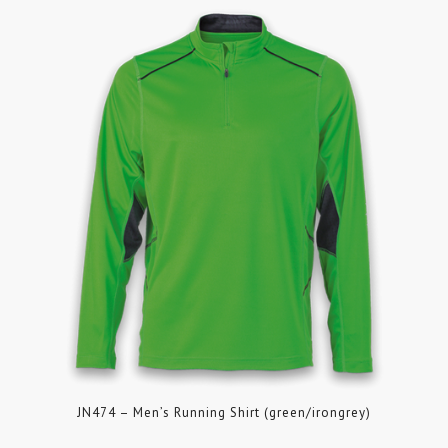
JN474 – Men’s Running Shirt (green/irongrey)