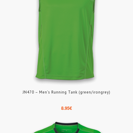
JN470 – Men’s Running Tank (green/irongrey)
8.95
€