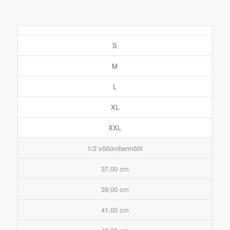
S
M
L
XL
XXL
1/2 vööümbermõõt
37,00 cm
39,00 cm
41,00 cm