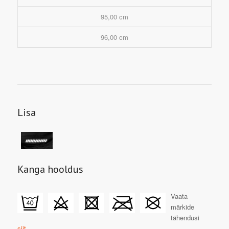
95,00 cm
96,00 cm
Lisa
Kanga hooldus
Vaata
märkide
tähendusi
siit.