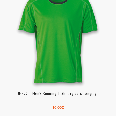
JN472 – Men’s Running T-Shirt (green/irongrey)
10.00
€