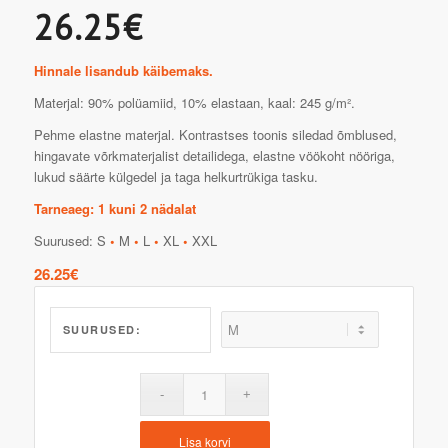
26.25€
Hinnale lisandub käibemaks.
Materjal: 90% polüamiid, 10% elastaan, kaal: 245 g/m².
Pehme elastne materjal. Kontrastses toonis siledad õmblused,
hingavate võrkmaterjalist detailidega, elastne vöökoht nööriga,
lukud säärte külgedel ja taga helkurtrükiga tasku.
Tarneaeg: 1 kuni 2 nädalat
Suurused: S
•
M
•
L
•
XL
•
XXL
26.25
€
SUURUSED:
Lisa korvi