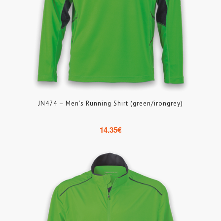
JN474 – Men’s Running Shirt (green/irongrey)
14.35
€