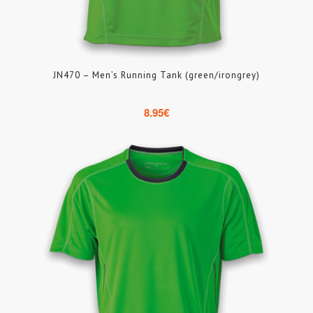
JN470 – Men’s Running Tank (green/irongrey)
8.95
€