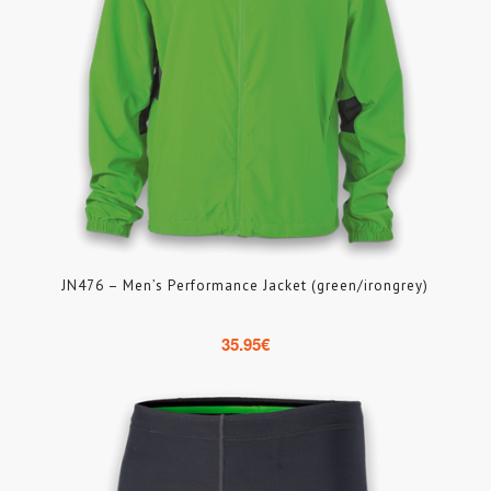
JN476 – Men’s Performance Jacket (green/irongrey)
35.95
€