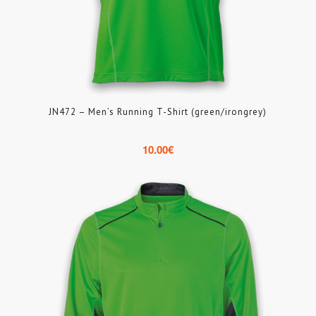
JN472 – Men’s Running T-Shirt (green/irongrey)
10.00
€