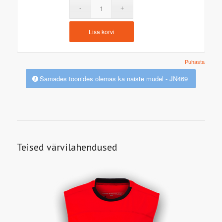
Lisa korvi
Puhasta
Samades toonides olemas ka naiste mudel - JN469
Teised värvilahendused