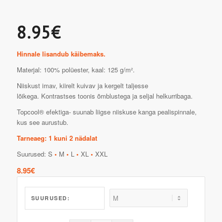
8.95€
Hinnale lisandub käibemaks.
Materjal: 100% polüester, kaal: 125 g/m².
Niiskust imav, kiirelt kuivav ja kergelt taljesse
lõikega. Kontrastses toonis õmblustega ja seljal helkurribaga.
Topcool® efektiga- suunab liigse niiskuse kanga pealispinnale,
kus see aurustub.
Tarneaeg: 1 kuni 2 nädalat
Suurused: S
•
M
•
L
•
XL
•
XXL
8.95
€
SUURUSED: