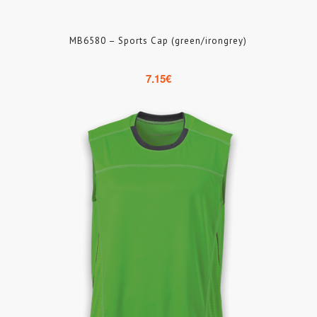
MB6580 – Sports Cap (green/irongrey)
7.15
€