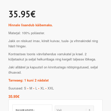
35.95€
Hinnale lisandub käibemaks.
Materjal: 100% polüester.
Jakk on niiskust imav, kiirelt kuivav, tuule- ja vihmakindel ning
hästi hingav.
Kontrastses toonis värvilahendus varrukatel ja krael. 2
küljetaskut ja seljal helkurribaga ning kergelt taljesse lõikega.
Jaki alläärel ja kapuutsil on kinnitustega nöörpingutused, seljal
õhuavad.
Tarneaeg: 1 kuni 2 nädalat
Suurused: S
•
M
•
L
•
XL
•
XXL
35.95
€
SUURUSED: