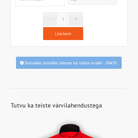
Lisa korvi
Samades toonides olemas ka naiste mudel - JN475
Tutvu ka teiste värvilahendustega