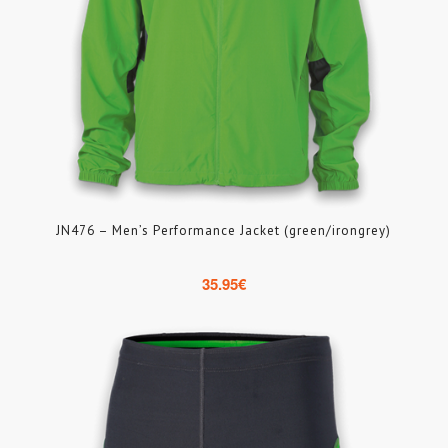
JN476 – Men’s Performance Jacket (green/irongrey)
35.95
€