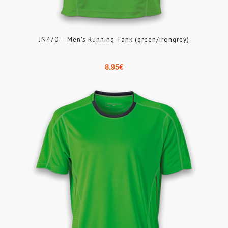
JN470 – Men’s Running Tank (green/irongrey)
8.95
€