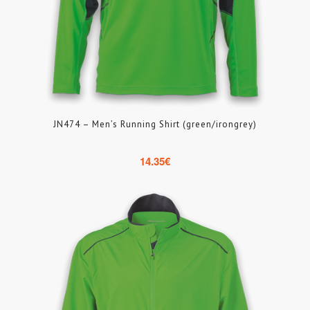
JN474 – Men’s Running Shirt (green/irongrey)
14.35
€