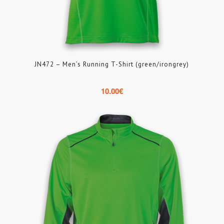
JN472 – Men’s Running T-Shirt (green/irongrey)
10.00
€