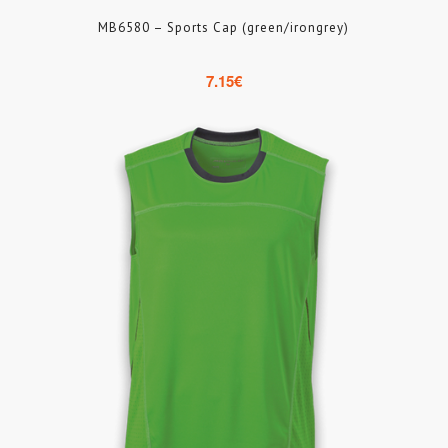
MB6580 – Sports Cap (green/irongrey)
7.15
€