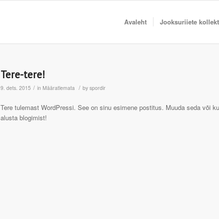
Avaleht
Jooksuriiete kollek
Tere-tere!
/
/
9. dets. 2015
in
Määratlemata
by
spordir
Tere tulemast WordPressi. See on sinu esimene postitus. Muuda seda või ku
alusta blogimist!