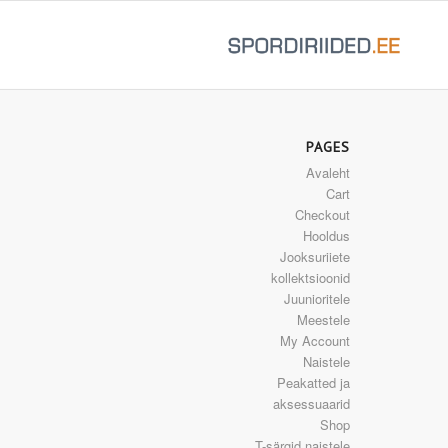
PAGES
Avaleht
Cart
Checkout
Hooldus
Jooksuriiete
kollektsioonid
Juunioritele
Meestele
My Account
Naistele
Peakatted ja
aksessuaarid
Shop
T-särgid naistele