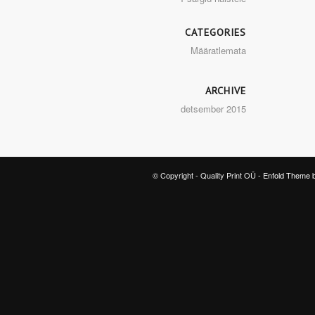
CATEGORIES
Määratlemata
ARCHIVE
detsember 2015
© Copyright - Quality Print OÜ -
Enfold Theme b