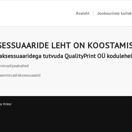
Avaleht
Jooksuriiete kolle
SESSUAARIDE LEHT ON KOOSTAMIS
 aksessuaaridega tutvuda QualityPrint OÜ kodulehel
mroivad/peakatted
klaamroivad/aksessuaarid
y Kriesi