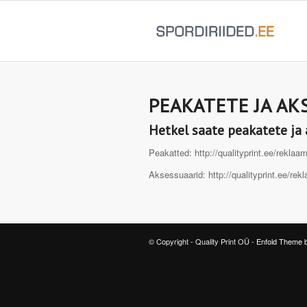
PEAKATETE JA AK
Hetkel saate peakatete ja
Peakatted: http://qualityprint.ee/reklaa
Aksessuaarid: http://qualityprint.ee/re
© Copyright - Quality Print OÜ -
Enfold Theme b