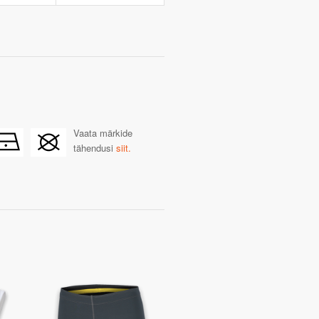
Vaata märkide
tähendusi
siit.