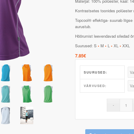
Materjal: 100% polüester, kaal: 1
Kontrastsetes toonides polüester m
Topcool® effektiga- suunab liigse
aurustub.
Hõõrumist leevendavad siledad õmb
Suurused: S
•
M
•
L
•
XL
•
XXL
7.85
€
SUURUSED:
VÄRVUSED: