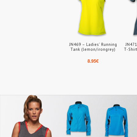
JN469 – Ladies’ Running
JN471
Tank (lemon/irongrey)
T-Shir
8.95
€