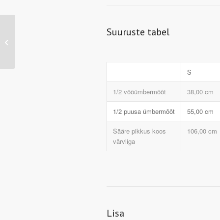
Suuruste tabel
JN480 – Men’s Running
Tights (black/tomato)
S
1/2 vööümbermõõt
38,00 cm
1/2 puusa ümbermõõt
55,00 cm
Sääre pikkus koos
106,00 cm
värvliga
Lisa