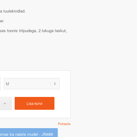
a tuulekindlad.
er.
es toonis triipudega, 2 lukuga taskut,
Lisa korvi
Puhasta
emas ka naiste mudel - JN489