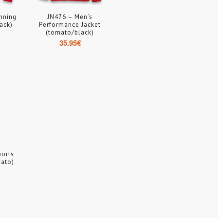
nning
JN476 – Men’s
ack)
Performance Jacket
(tomato/black)
35.95
€
ports
mato)