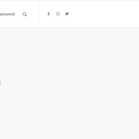
tsioonid
E