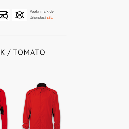
Vaata märkide
tähendusi
siit.
CK / TOMATO