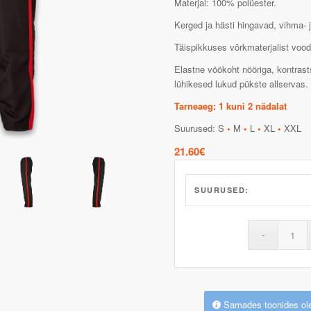
Materjal: 100% polüester.
Kerged ja hästi hingavad, vihma- j
Täispikkuses võrkmaterjalist vood
Elastne vöökoht nööriga, kontrasts
lühikesed lukud pükste allservas.
Tarneaeg: 1 kuni 2 nädalat
Suurused: S
•
M
•
L
•
XL
•
XXL
21.60
€
SUURUSED:
Samades toonides ol