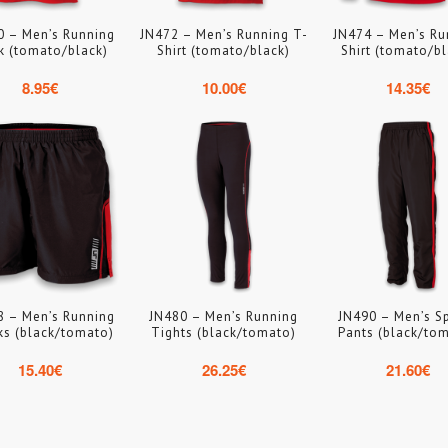
0 – Men’s Running
JN472 – Men’s Running T-
JN474 – Men’s Ru
k (tomato/black)
Shirt (tomato/black)
Shirt (tomato/bl
8.95
€
10.00
€
14.35
€
8 – Men’s Running
JN480 – Men’s Running
JN490 – Men’s S
ks (black/tomato)
Tights (black/tomato)
Pants (black/to
15.40
€
26.25
€
21.60
€