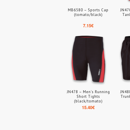
MB6580 – Sports Cap
JN47
(tomato/black)
Tan
7.15
€
JN478 – Men’s Running
JN48
Short Tights
Trun
(black/tomato)
15.40
€