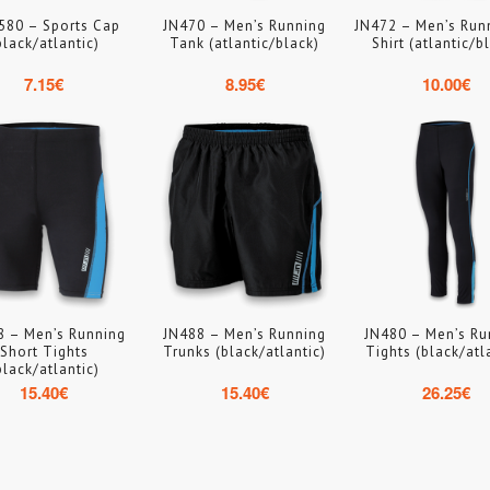
80 – Sports Cap
JN470 – Men’s Running
JN472 – Men’s Run
black/atlantic)
Tank (atlantic/black)
Shirt (atlantic/b
7.15
€
8.95
€
10.00
€
8 – Men’s Running
JN488 – Men’s Running
JN480 – Men’s Ru
Short Tights
Trunks (black/atlantic)
Tights (black/atl
black/atlantic)
15.40
€
15.40
€
26.25
€