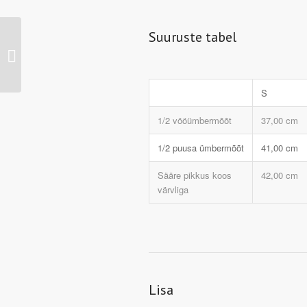
Suuruste tabel
JN476 – Men’s
Performance Jacket
(atlantic/black)
S
1/2 vööümbermõõt
37,00 cm
1/2 puusa ümbermõõt
41,00 cm
Sääre pikkus koos
42,00 cm
värvliga
Lisa