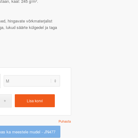
taan, kaal: 245 g/m².
ed, hingavate võrkmaterjalist
ga, lukud säärte külgedel ja taga
Lisa korvi
Puhasta
as ka meestele mudel - JN477