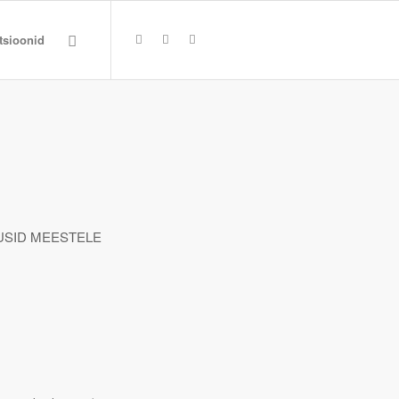
ktsioonid
USID MEESTELE