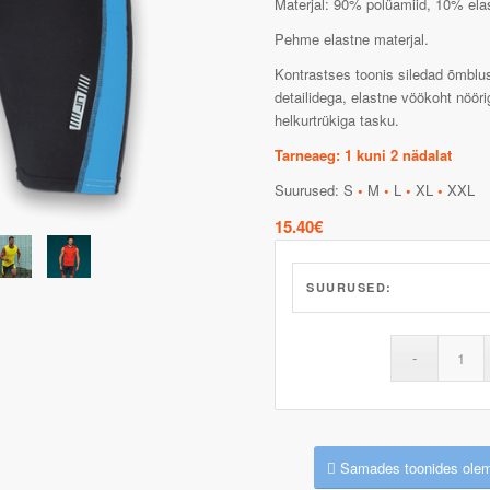
Materjal: 90% polüamiid, 10% elas
Pehme elastne materjal.
Kontrastses toonis siledad õmblus
detailidega, elastne vöökoht nööri
helkurtrükiga tasku.
Tarneaeg: 1 kuni 2 nädalat
Suurused: S
•
M
•
L
•
XL
•
XXL
15.40
€
SUURUSED:
Samades toonides olem