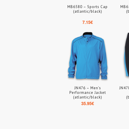
MB6580 – Sports Cap
MB65
(atlantic/black)
(
7.15
€
JN476 – Men’s
JN47
Performance Jacket
(atlantic/black)
(
35.95
€