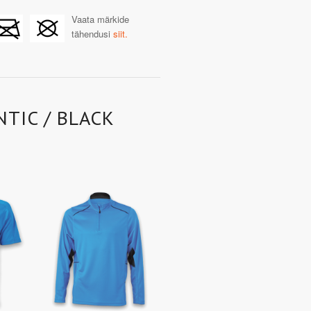
Vaata märkide
tähendusi
siit.
TIC / BLACK