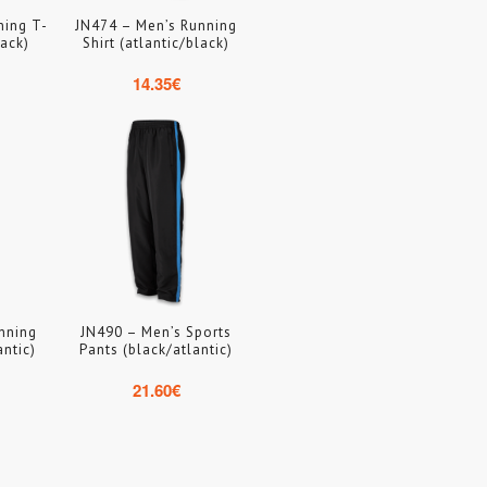
ning T-
JN474 – Men’s Running
lack)
Shirt (atlantic/black)
14.35
€
nning
JN490 – Men’s Sports
antic)
Pants (black/atlantic)
21.60
€