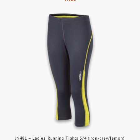
JN481 – Ladies’ Running Tights 3/4 (iron-grey/lemon)