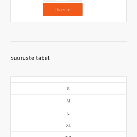
Lisa korvi
Suuruste tabel
S
M
L
XL