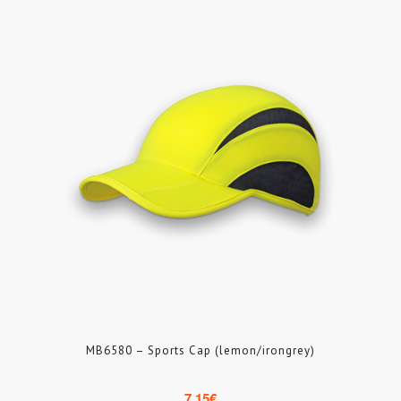
MB6580 – Sports Cap (lemon/irongrey)
7.15
€