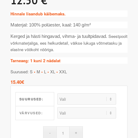
12.50 €
Hinnale lisandub käibemaks.
Materjal: 100% polüester, kaal: 140 g/m²
Seestpoolt
Kerged ja hästi hingavad, vihma- ja tuultpidavad.
võrkmaterjaliga, ees helkurdetail, väikse lukuga võtmetasku ja
elastne vöökoht nööriga.
Tarneaeg: 1 kuni 2 nädalat
Suurused: S
•
M
•
L
•
XL
•
XXL
15.40
€
SUURUSED:
VÄRVUSED: