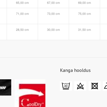
65,00 cm
67,00 cm
69,00 cm
71,00 cm
73,00 cm
75,00 cm
28,50 cm
30,00 cm
31,50 cm
Kanga hooldus