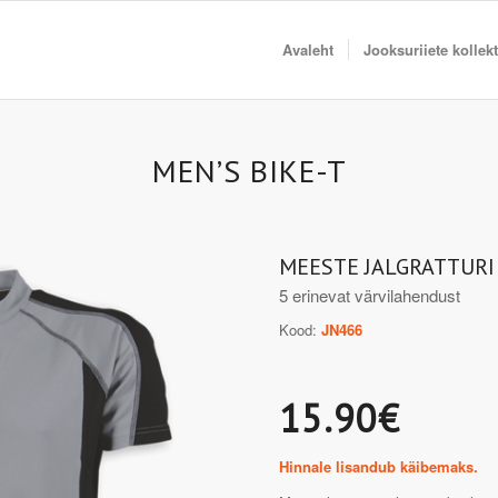
Avaleht
Jooksuriiete kollek
MEN’S BIKE-T
MEESTE JALGRATTURI
5 erinevat värvilahendust
Kood:
JN466
15.90€
Hinnale lisandub käibemaks.