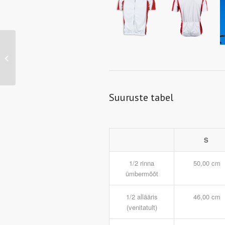
JN453 – Ladies’ Bike-T
Full Zip
Suuruste tabel
S
1/2 rinna
50,00 cm
ümbermõõt
1/2 allääris
46,00 cm
(venitatult)