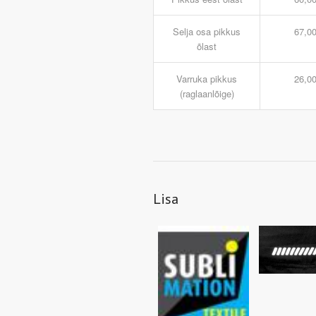
Selja osa pikkus
67,0
õlast
Varruka pikkus
26,0
(raglaanlõige)
Lisa