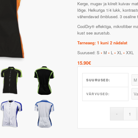
Kerge, mugav ja kiirelt kuivav mat
lõige. Helkuriga 1/4 lukk, kontras
vähendavad õmblused. 3 osaline 
CoolDry® effektiga, mikrofiiber ma
kust see aurustub.
Tarneaeg: 1 kuni 2 nädalat
Suurused: S
•
M
•
L
•
XL
•
XXL
15.90
€
SUURUSED:
VÄRVUSED: