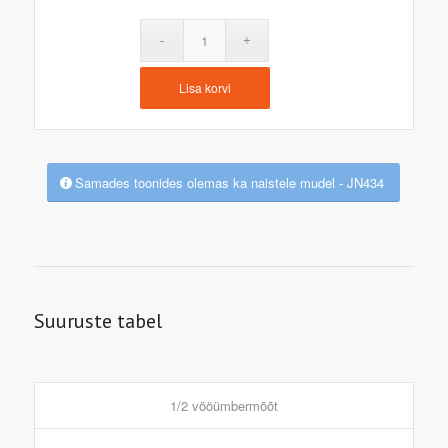
Lisa korvi
Samades toonides olemas ka naistele mudel - JN434
Suuruste tabel
1/2 vööümbermõõt