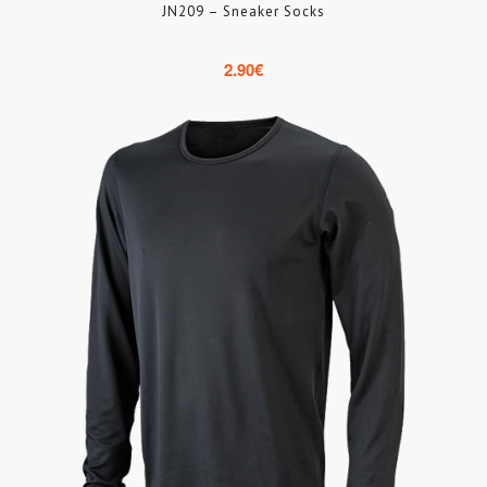
JN209 – Sneaker Socks
2.90
€