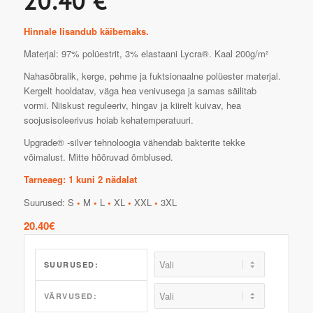
20.40 €
Hinnale lisandub käibemaks.
Materjal: 97% polüestrit, 3% elastaani Lycra®. Kaal 200g/m²
Nahasõbralik, kerge, pehme ja fuktsionaalne polüester materjal.
Kergelt hooldatav, väga hea venivusega ja samas säilitab
vormi. Niiskust reguleeriv, hingav ja kiirelt kuivav, hea
soojusisoleerivus hoiab kehatemperatuuri.
Upgrade® -silver tehnoloogia vähendab bakterite tekke
võimalust. Mitte hõõruvad õmblused.
Tarneaeg: 1 kuni 2 nädalat
Suurused: S
•
M
•
L
•
XL
•
XXL
•
3XL
20.40
€
SUURUSED:
VÄRVUSED: