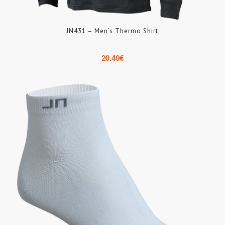
JN431 – Men’s Thermo Shirt
20.40
€