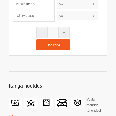
SUURUSED:
VÄRVUSED:
Lisa korvi
Kanga hooldus
Vaata
märkide
tähendusi
siit.