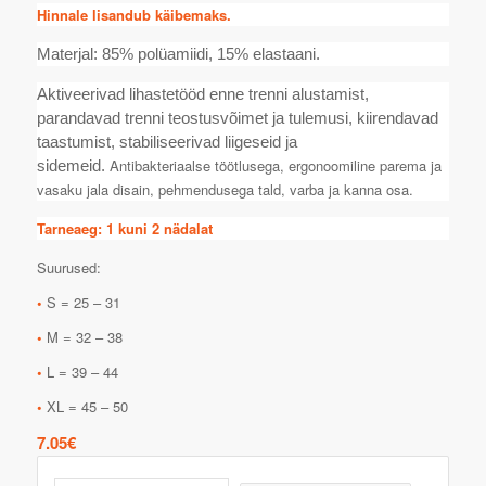
Hinnale lisandub käibemaks.
Materjal: 85% polüamiidi, 15% elastaani.
Aktiveerivad lihastetööd enne trenni alustamist,
parandavad trenni teostusvõimet ja tulemusi, kiirendavad
taastumist, stabiliseerivad liigeseid ja
Antibakteriaalse töötlusega, ergonoomiline parema ja
sidemeid.
vasaku jala disain, pehmendusega tald, varba ja kanna osa.
Tarneaeg: 1 kuni 2 nädalat
Suurused:
•
S = 25 – 31
•
M = 32 – 38
•
L = 39 – 44
•
XL = 45 – 50
7.05
€