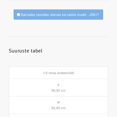
Samades toonides olemas ka naiste mudel - JN317
Suuruste tabel
1/2 rinna ümbermõõt
50,00 cm
52,00 cm