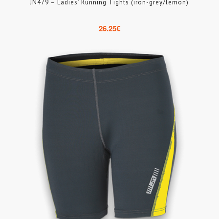
JN479 – Ladies’ Running Tights (iron-grey/lemon)
26.25
€