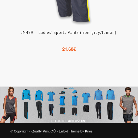
JN489 – Ladies’ Sports Pants (iron-grey/lemon)
21.60
€
© Copyright - Quality Print OÜ -
Enfold Theme by Kriesi