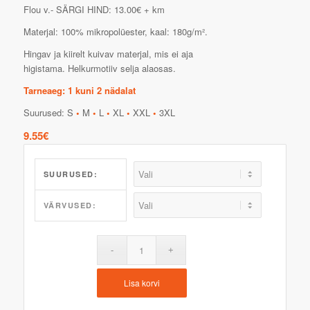
Flou v.- SÄRGI HIND: 13.00€ + km
Materjal: 100% mikropolüester, kaal: 180g/m².
Hingav ja kiirelt kuivav materjal, mis ei aja
higistama. Helkurmotiiv selja alaosas.
Tarneaeg: 1 kuni 2 nädalat
Suurused: S
•
M
•
L
•
XL
•
XXL
•
3XL
9.55
€
SUURUSED:
VÄRVUSED:
Lisa korvi