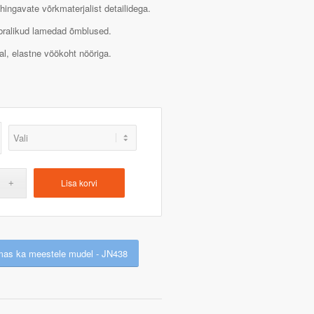
ingavate võrkmaterjalist detailidega.
bralikud lamedad õmblused.
jal, elastne vöökoht nööriga.
Lisa korvi
mas ka meestele mudel - JN438