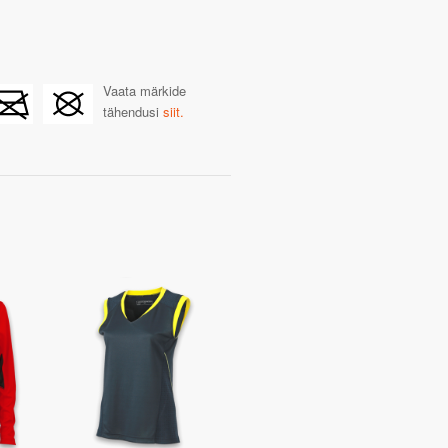
Vaata märkide
tähendusi
siit.