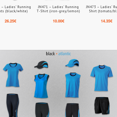
 – Ladies’ Running
JN471 – Ladies’ Running
JN473 – Ladies’ R
hts (black/white)
T-Shirt (iron-grey/lemon)
Shirt (tomato/bl
26.25
€
10.00
€
14.35
€