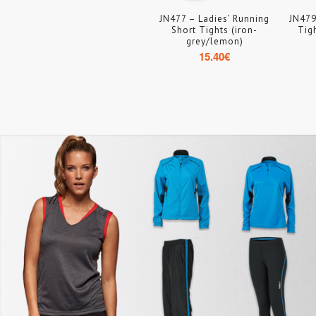
JN477 – Ladies’ Running
JN479
Short Tights (iron-
Tig
grey/lemon)
15.40
€