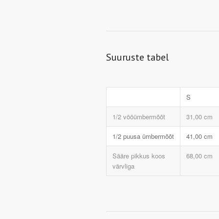
Suuruste tabel
S
1/2 vööümbermõõt
31,00 cm
1/2 puusa ümbermõõt
41,00 cm
Sääre pikkus koos
68,00 cm
värvliga