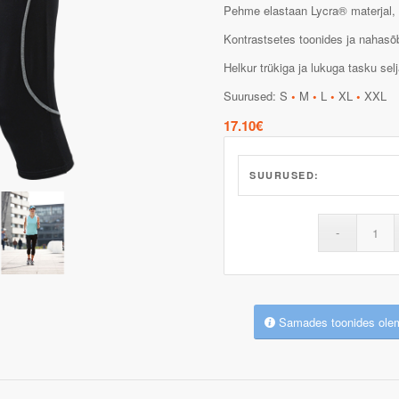
Pehme elastaan Lycra® materjal, h
Kontrastsetes toonides ja nahasõ
Helkur trükiga ja lukuga tasku sel
Suurused: S
•
M
•
L
•
XL
•
XXL
17.10
€
SUURUSED:
Samades toonides ole