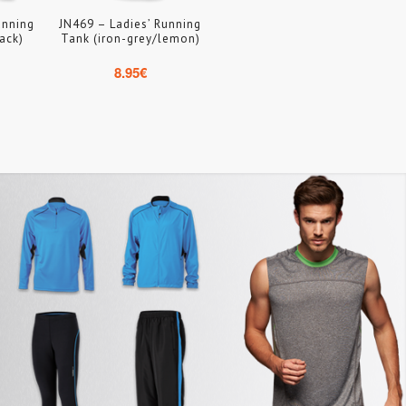
unning
JN469 – Ladies’ Running
ack)
Tank (iron-grey/lemon)
8.95
€