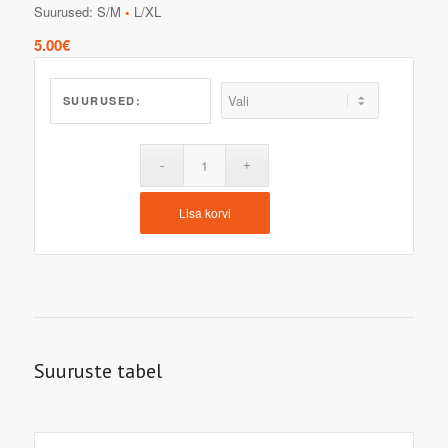
Suurused: S/M
•
L/XL
5.00
€
SUURUSED:
Lisa korvi
Suuruste tabel