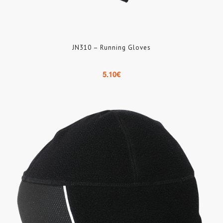
JN310 – Running Gloves
5.10
€