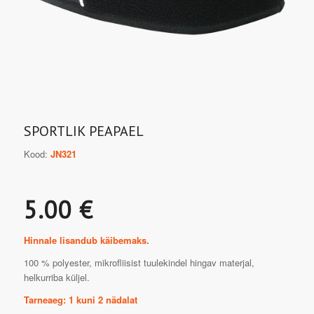
SPORTLIK PEAPAEL
Kood:
JN321
5.00 €
Hinnale lisandub käibemaks.
100 % polyester, mikrofliisist tuulekindel hingav materjal,
helkurriba küljel.
Tarneaeg: 1 kuni 2 nädalat